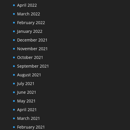
April 2022
March 2022
February 2022
January 2022
December 2021
November 2021
October 2021
September 2021
August 2021
July 2021
June 2021
May 2021
April 2021
March 2021
February 2021