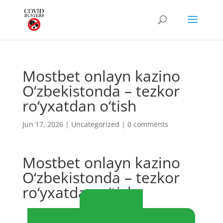
Mostbet onlayn kazino
O‘zbekistonda – tezkor
ro‘yxatdan o‘tish
Jun 17, 2026
|
Uncategorized
|
0 comments
Mostbet onlayn kazino
O‘zbekistonda – tezkor
ro‘yxatdan o‘tish