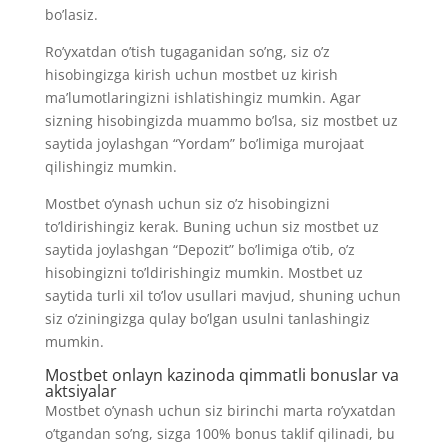
bo’lasiz.
Ro’yxatdan o’tish tugaganidan so’ng, siz o’z
hisobingizga kirish uchun mostbet uz kirish
ma’lumotlaringizni ishlatishingiz mumkin. Agar
sizning hisobingizda muammo bo’lsa, siz mostbet uz
saytida joylashgan “Yordam” bo’limiga murojaat
qilishingiz mumkin.
Mostbet o’ynash uchun siz o’z hisobingizni
to’ldirishingiz kerak. Buning uchun siz mostbet uz
saytida joylashgan “Depozit” bo’limiga o’tib, o’z
hisobingizni to’ldirishingiz mumkin. Mostbet uz
saytida turli xil to’lov usullari mavjud, shuning uchun
siz o’ziningizga qulay bo’lgan usulni tanlashingiz
mumkin.
Mostbet onlayn kazinoda qimmatli bonuslar va
aktsiyalar
Mostbet o’ynash uchun siz birinchi marta ro’yxatdan
o’tgandan so’ng, sizga 100% bonus taklif qilinadi, bu