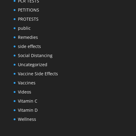
PCR TESTS
PETITIONS
PROTESTS
public
Remedies
side effects
Social Distancing
Uncategorized
Vaccine Side Effects
Vaccines
Videos
Vitamin C
Vitamin D
Wellness