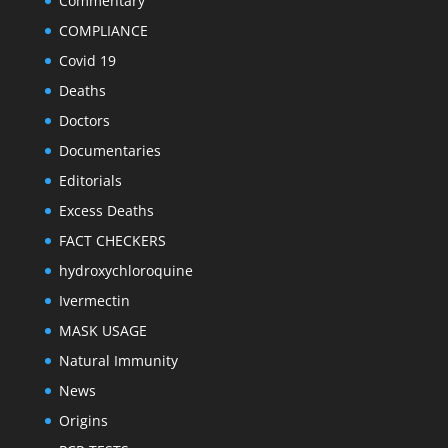
Commentary
COMPLIANCE
Covid 19
Deaths
Doctors
Documentaries
Editorials
Excess Deaths
FACT CHECKERS
hydroxychloroquine
Ivermectin
MASK USAGE
Natural Immunity
News
Origins