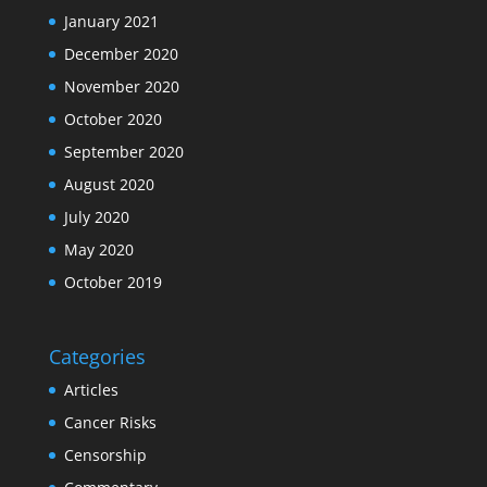
January 2021
December 2020
November 2020
October 2020
September 2020
August 2020
July 2020
May 2020
October 2019
Categories
Articles
Cancer Risks
Censorship