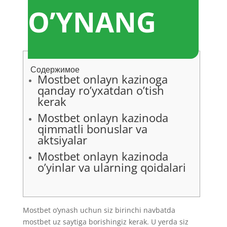
▶️
O’YNANG
Содержимое
Mostbet onlayn kazinoga
qanday ro’yxatdan o’tish
kerak
Mostbet onlayn kazinoda
qimmatli bonuslar va
aktsiyalar
Mostbet onlayn kazinoda
o’yinlar va ularning qoidalari
Mostbet o’ynash uchun siz birinchi navbatda
mostbet uz saytiga borishingiz kerak. U yerda siz