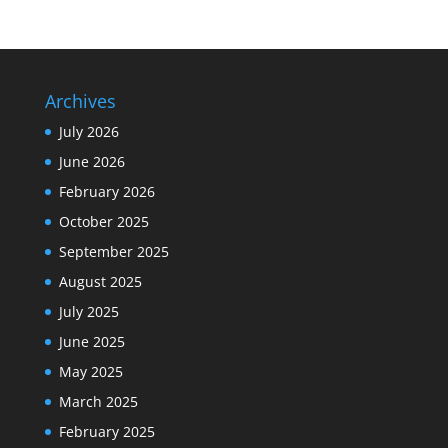
Archives
July 2026
June 2026
February 2026
October 2025
September 2025
August 2025
July 2025
June 2025
May 2025
March 2025
February 2025