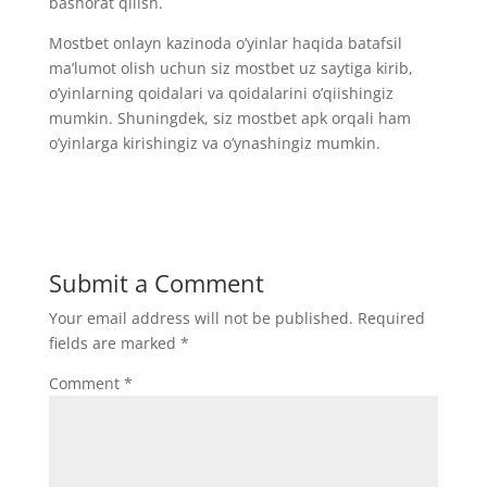
bashorat qilish.
Mostbet onlayn kazinoda o’yinlar haqida batafsil
ma’lumot olish uchun siz mostbet uz saytiga kirib,
o’yinlarning qoidalari va qoidalarini o’qiishingiz
mumkin. Shuningdek, siz mostbet apk orqali ham
o’yinlarga kirishingiz va o’ynashingiz mumkin.
Submit a Comment
Your email address will not be published.
Required
fields are marked
*
Comment
*